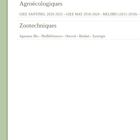
Agroécologiques
GIEE SANTINEL 2020-2025
-
GIEE MAT 2018-2020
-
MELIBIO (2011-2018)
Zootechniques
Agneaux Bio
-
BioRéférences
-
Otoveil
-
Résilait
-
Synergie