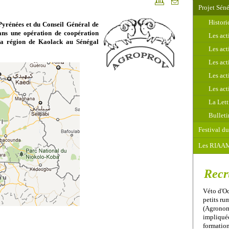
Projet Sén
Histor
Pyrénées et du Conseil Général de
ans une opération de coopération
Les ac
 la région de Kaolack au Sénégal
Les ac
Les ac
Les ac
Les ac
La Lett
Bulleti
Festival du
Les RIAA
Recr
Véto d'Oc
petits r
(Agronome
impliquée
formation