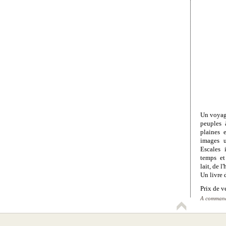
Un voyage
peuples 
plaines 
images u
Escales 
temps et
lait, de l
Un livre 
Prix de v
A commande