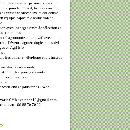
aire débutant ou expérimenté avec un
oncé pour le conseil, la médecine du
et l'approche préventive et collective
 en équipe, capacité d'animation et
ie
tion avec les organismes de sélection et
ies partenaires
pour l'agronomie et le travail avec
e de l'Avem, l'agroécologie et le suivi
ges en Agri Bio
s :
 professionnelle, téléphone et ordinateur
ment des repas de midi
ation forfait jours, convention
e des vétérinaires
mois
te week-end et jours fériés 1/4 en
votre CV à : vetodoc12@gmail.com
ement au : 06 88 70 70 22
es