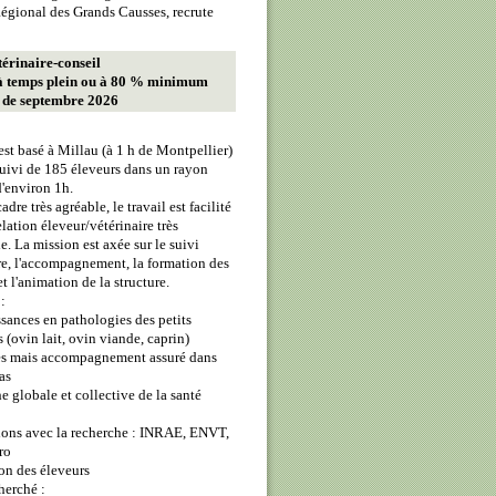
égional des Grands Causses, recrute
térinaire-conseil
à temps plein ou à 80 % minimum
r de septembre 2026
est basé à Millau (à 1 h de Montpellier)
uivi de 185 éleveurs dans un rayon
d'environ 1h.
dre très agréable, le travail est facilité
elation éleveur/vétérinaire très
e. La mission est axée sur le suivi
re, l'accompagnement, la formation des
t l'animation de la structure.
:
sances en pathologies des petits
 (ovin lait, ovin viande, caprin)
es mais accompagnement assuré dans
as
e globale et collective de la santé
tions avec la recherche : INRAE, ENVT,
ro
on des éleveurs
cherché :