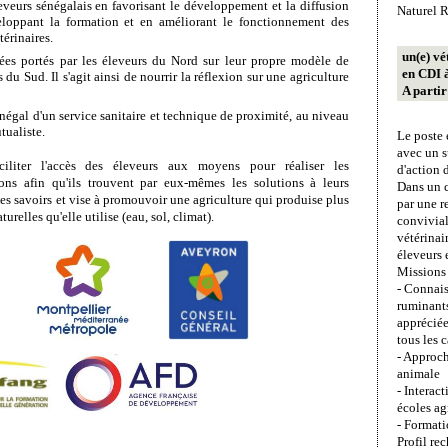
eveurs sénégalais en favorisant le développement et la diffusion
Naturel R
eloppant la formation et en améliorant le fonctionnement des
térinaires.
un(e) vé
dées portés par les éleveurs du Nord sur leur propre modèle de
en CDI 
 du Sud. Il s'agit ainsi de nourrir la réflexion sur une agriculture
A parti
égal d'un service sanitaire et technique de proximité, au niveau
tualiste.
Le poste 
avec un s
aciliter l'accès des éleveurs aux moyens pour réaliser les
d'action 
ions afin qu'ils trouvent par eux-mêmes les solutions à leurs
Dans un ca
es savoirs et vise à promouvoir une agriculture qui produise plus
par une r
urelles qu'elle utilise (eau, sol, climat).
convivial
vétérinai
éleveurs e
Missions 
- Connais
ruminants
apprécié
tous les c
- Approch
animale
- Interac
écoles ag
- Formati
Profil re