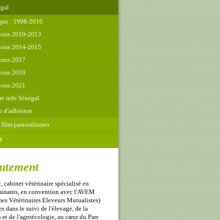
égal
ique : 1998-2010
tions 2010-2013
tions 2014-2015
tions 2017
tions 2019
tions 2021
re info Sénégal
n d'adhésion
 film pastoralismes
M
utement
, cabinet vétérinaire spécialisé en
uminants, en convention avec l'AVEM
s Vétérinaires Eleveurs Mutualistes)
s dans le suivi de l'élevage, de la
 et de l'agroécologie, au cœur du Parc