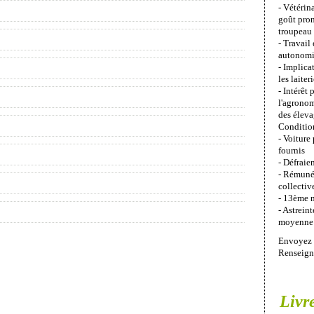
- Vétérin
goût pron
troupeau 
- Travail
autonom
- Implica
les laiter
- Intérêt 
l'agronom
des éleva
Condition
- Voiture
fournis
- Défraie
- Rémunér
collectiv
- 13ème 
- Astrein
moyenne
Envoyez 
Renseign
Livr